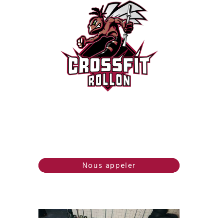
Menu
0967122164