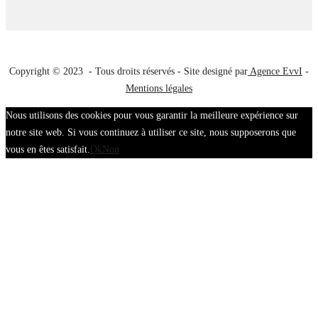
Copyright © 2023 - Tous droits réservés - Site designé par
Agence EvvI
-
Mentions légales
Nous utilisons des cookies pour vous garantir la meilleure expérience sur
notre site web. Si vous continuez à utiliser ce site, nous supposerons que
vous en êtes satisfait.
Ok
Non