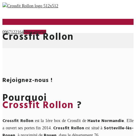
Menu
Crossfit
Rollon
0967122164
Rejoignez-nous !
Pourquoi
Crossfit Rollon
?
Crossfit Rollon
Haute Normandie
est la 1ère box de Crossfit de
. Elle
Crossfit Rollon
Sotteville-lès-
a ouvert ses portes fin 2014.
est situé à
Rouen
Rouen
, à proximité de
, dans le département 76.