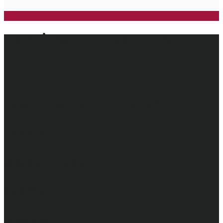
Horaires
D'ouverture
LUNDI - MERCREDI - VENDREDI
7h à 21h
MARDI - JEUDI
9h à 21h
DIMANCHE