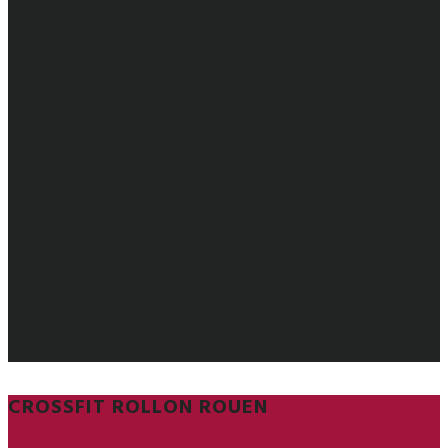
70 €/mois
+ 60 € de frais d’inscription
CARNET
100 € les 10 séances
Sans frais d’inscription
DROP IN
15 €
Sans frais d’inscription
CROSSFIT ROLLON ROUEN